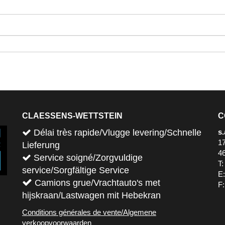
CLAESSENS-WETTSTEIN
C
Délai très rapide/Vlugge levering/Schnelle
s.
1
Lieferung
4
Service soigné/Zorgvuldige
T:
service/Sorgfältige Service
E
Camions grue/Vrachtauto's met
F:
hijskraan/Lastwagen mit Hebekran
Conditions générales de vente/Algemene
verkoopvoorwaarden