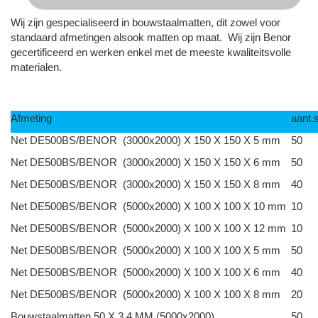
Wij zijn gespecialiseerd in bouwstaalmatten, dit zowel voor
standaard afmetingen alsook matten op maat. Wij zijn Benor
gecertificeerd en werken enkel met de meeste kwaliteitsvolle
materialen.
Afmeting
aant.
Net DE500BS/BENOR (3000x2000) X 150 X 150 X 5 mm
50
Net DE500BS/BENOR (3000x2000) X 150 X 150 X 6 mm
50
Net DE500BS/BENOR (3000x2000) X 150 X 150 X 8 mm
40
Net DE500BS/BENOR (5000x2000) X 100 X 100 X 10 mm
10
Net DE500BS/BENOR (5000x2000) X 100 X 100 X 12 mm
10
Net DE500BS/BENOR (5000x2000) X 100 X 100 X 5 mm
50
Net DE500BS/BENOR (5000x2000) X 100 X 100 X 6 mm
40
Net DE500BS/BENOR (5000x2000) X 100 X 100 X 8 mm
20
Bouwstaalmatten 50 X 3.4 MM (5000x2000)
50