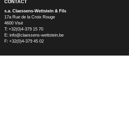
CONTACT
s.a. Claessens-Wettstein & Fils
17a Rue de la Croix Rouge
4600 Visé
T: +32(0)4-379 15 70
E:
info@claessens-wettstein.be
F: +32(0)4-379 45 02